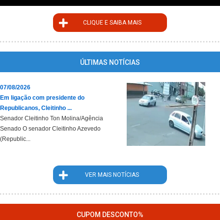
CLIQUE E SAIBA MAIS
ÚLTIMAS NOTÍCIAS
07/08/2026
Em ligação com presidente do
Republicanos, Cleitinho ...
Senador Cleitinho Ton Molina/Agência
Senado O senador Cleitinho Azevedo
(Republic...
VER MAIS NOTÍCIAS
CUPOM DESCONTO%