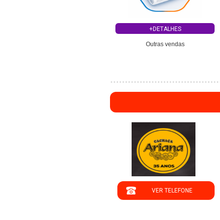
+DETALHES
Outras vendas
";
VER TELEFONE
';