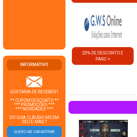
20% DE DESCONTO E
PARC +
INFORMATIVO
GOSTARIA DE RECEBER?
** CUPOM DESCONTO **
*** PROMOÇÕES ***
*** NOVIDADES ***
DO GUIA CLÁUDIO MG EM
SEU E-MAIL?