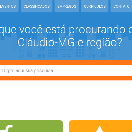
EVENTOS
CLASSIFICADOS
EMPREGOS
CURRÍCULOS
CONTATO
que você está procurando
Cláudio-MG e região?