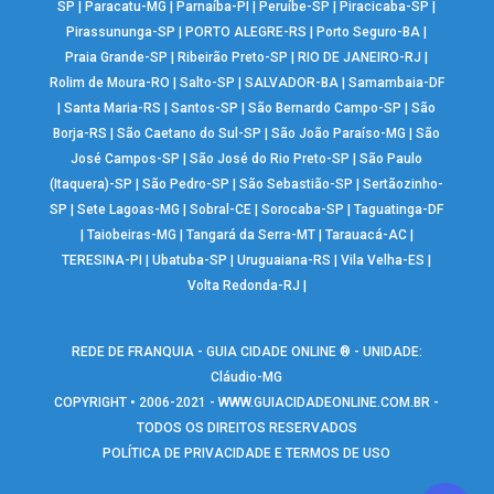
SP
|
Paracatu-MG
|
Parnaíba-PI
|
Peruíbe-SP
|
Piracicaba-SP
|
Pirassununga-SP
|
PORTO ALEGRE-RS
|
Porto Seguro-BA
|
Praia Grande-SP
|
Ribeirão Preto-SP
|
RIO DE JANEIRO-RJ
|
Rolim de Moura-RO
|
Salto-SP
|
SALVADOR-BA
|
Samambaia-DF
|
Santa Maria-RS
|
Santos-SP
|
São Bernardo Campo-SP
|
São
Borja-RS
|
São Caetano do Sul-SP
|
São João Paraíso-MG
|
São
José Campos-SP
|
São José do Rio Preto-SP
|
São Paulo
(Itaquera)-SP
|
São Pedro-SP
|
São Sebastião-SP
|
Sertãozinho-
SP
|
Sete Lagoas-MG
|
Sobral-CE
|
Sorocaba-SP
|
Taguatinga-DF
|
Taiobeiras-MG
|
Tangará da Serra-MT
|
Tarauacá-AC
|
TERESINA-PI
|
Ubatuba-SP
|
Uruguaiana-RS
|
Vila Velha-ES
|
Volta Redonda-RJ
|
REDE DE FRANQUIA - GUIA CIDADE ONLINE ® - UNIDADE:
Cláudio-MG
COPYRIGHT • 2006-2021 -
WWW.GUIACIDADEONLINE.COM.BR
-
TODOS OS DIREITOS RESERVADOS
POLÍTICA DE PRIVACIDADE E TERMOS DE USO