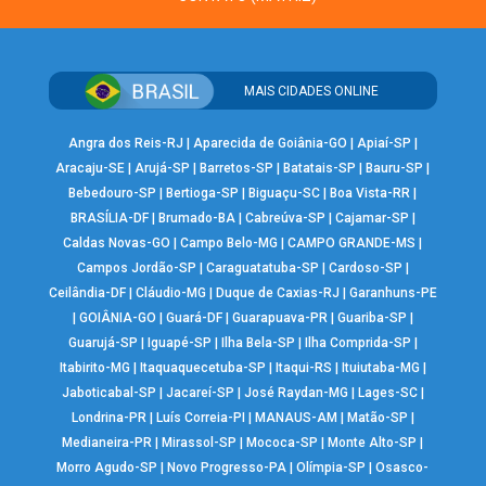
MAIS CIDADES ONLINE
Angra dos Reis-RJ
|
Aparecida de Goiânia-GO
|
Apiaí-SP
|
Aracaju-SE
|
Arujá-SP
|
Barretos-SP
|
Batatais-SP
|
Bauru-SP
|
Bebedouro-SP
|
Bertioga-SP
|
Biguaçu-SC
|
Boa Vista-RR
|
BRASÍLIA-DF
|
Brumado-BA
|
Cabreúva-SP
|
Cajamar-SP
|
Caldas Novas-GO
|
Campo Belo-MG
|
CAMPO GRANDE-MS
|
Campos Jordão-SP
|
Caraguatatuba-SP
|
Cardoso-SP
|
Ceilândia-DF
|
Cláudio-MG
|
Duque de Caxias-RJ
|
Garanhuns-PE
|
GOIÂNIA-GO
|
Guará-DF
|
Guarapuava-PR
|
Guariba-SP
|
Guarujá-SP
|
Iguapé-SP
|
Ilha Bela-SP
|
Ilha Comprida-SP
|
Itabirito-MG
|
Itaquaquecetuba-SP
|
Itaqui-RS
|
Ituiutaba-MG
|
Jaboticabal-SP
|
Jacareí-SP
|
José Raydan-MG
|
Lages-SC
|
Londrina-PR
|
Luís Correia-PI
|
MANAUS-AM
|
Matão-SP
|
Medianeira-PR
|
Mirassol-SP
|
Mococa-SP
|
Monte Alto-SP
|
Morro Agudo-SP
|
Novo Progresso-PA
|
Olímpia-SP
|
Osasco-