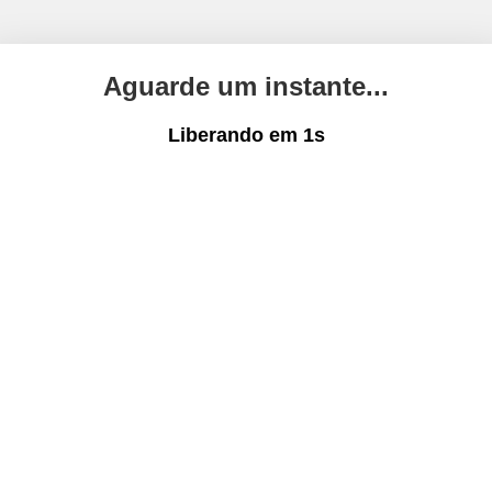
Aguarde um instante...
Liberando em
1
s