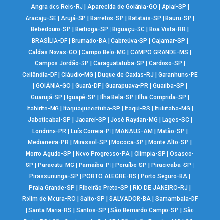
Angra dos Reis-RJ
|
Aparecida de Goiânia-GO
|
Apiaí-SP
|
Aracaju-SE
|
Arujá-SP
|
Barretos-SP
|
Batatais-SP
|
Bauru-SP
|
Bebedouro-SP
|
Bertioga-SP
|
Biguaçu-SC
|
Boa Vista-RR
|
BRASÍLIA-DF
|
Brumado-BA
|
Cabreúva-SP
|
Cajamar-SP
|
Caldas Novas-GO
|
Campo Belo-MG
|
CAMPO GRANDE-MS
|
Campos Jordão-SP
|
Caraguatatuba-SP
|
Cardoso-SP
|
Ceilândia-DF
|
Cláudio-MG
|
Duque de Caxias-RJ
|
Garanhuns-PE
|
GOIÂNIA-GO
|
Guará-DF
|
Guarapuava-PR
|
Guariba-SP
|
Guarujá-SP
|
Iguapé-SP
|
Ilha Bela-SP
|
Ilha Comprida-SP
|
Itabirito-MG
|
Itaquaquecetuba-SP
|
Itaqui-RS
|
Ituiutaba-MG
|
Jaboticabal-SP
|
Jacareí-SP
|
José Raydan-MG
|
Lages-SC
|
Londrina-PR
|
Luís Correia-PI
|
MANAUS-AM
|
Matão-SP
|
Medianeira-PR
|
Mirassol-SP
|
Mococa-SP
|
Monte Alto-SP
|
Morro Agudo-SP
|
Novo Progresso-PA
|
Olímpia-SP
|
Osasco-
SP
|
Paracatu-MG
|
Parnaíba-PI
|
Peruíbe-SP
|
Piracicaba-SP
|
Pirassununga-SP
|
PORTO ALEGRE-RS
|
Porto Seguro-BA
|
Praia Grande-SP
|
Ribeirão Preto-SP
|
RIO DE JANEIRO-RJ
|
Rolim de Moura-RO
|
Salto-SP
|
SALVADOR-BA
|
Samambaia-DF
|
Santa Maria-RS
|
Santos-SP
|
São Bernardo Campo-SP
|
São