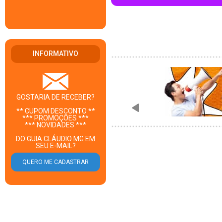
INFORMATIVO
GOSTARIA DE RECEBER?
** CUPOM DESCONTO **
*** PROMOÇÕES ***
*** NOVIDADES ***
DO GUIA CLÁUDIO MG EM
SEU E-MAIL?