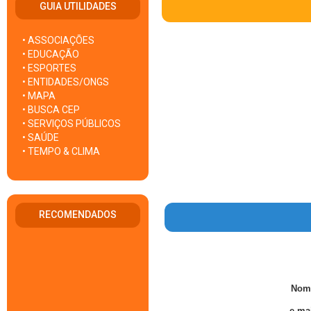
GUIA UTILIDADES
• ASSOCIAÇÕES
• EDUCAÇÃO
• ESPORTES
• ENTIDADES/ONGS
• MAPA
• BUSCA CEP
• SERVIÇOS PÚBLICOS
• SAÚDE
• TEMPO & CLIMA
RECOMENDADOS
Nom
e-mai