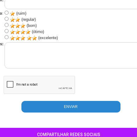
o
:
(ruim)
(regular)
(bom)
(ótimo)
(excelente)
s:
COMPARTILHAR REDES SOCIAIS