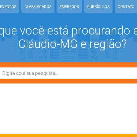
EVENTOS
CLASSIFICADOS
EMPREGOS
CURRÍCULOS
CONTATO
que você está procurando
Cláudio-MG e região?