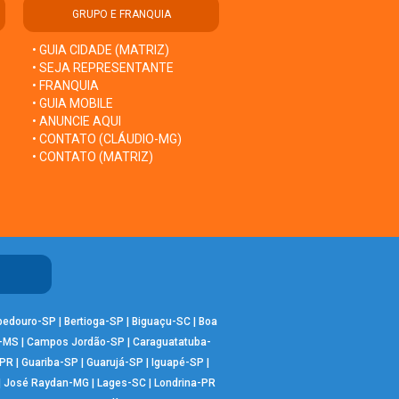
GRUPO E FRANQUIA
• GUIA CIDADE (MATRIZ)
• SEJA REPRESENTANTE
• FRANQUIA
• GUIA MOBILE
• ANUNCIE AQUI
• CONTATO (CLÁUDIO-MG)
• CONTATO (MATRIZ)
bedouro-SP
|
Bertioga-SP
|
Biguaçu-SC
|
Boa
-MS
|
Campos Jordão-SP
|
Caraguatatuba-
-PR
|
Guariba-SP
|
Guarujá-SP
|
Iguapé-SP
|
|
José Raydan-MG
|
Lages-SC
|
Londrina-PR