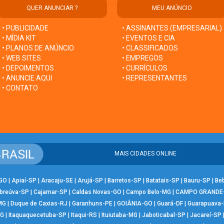
QUER ANUNCIAR ?
MEU ANÚNCIO
• PUBLICIDADE
• ASSINANTES (EMPRESARIAL)
• MÍDIA KIT
• EVENTOS E CIA
• PLANOS DE ANÚNCIO
• CLASSIFICADOS
• WEB SITES
• EMPREGOS
• DEPOIMENTOS
• CURRÍCULOS
• ANUNCIE AQUI
• REPRESENTANTES
• CONTATO
MAIS CIDADES ONLINE
-GO
|
Apiaí-SP
|
Aracaju-SE
|
Arujá-SP
|
Barretos-SP
|
Batatais-SP
|
Bauru-SP
|
Be
breúva-SP
|
Cajamar-SP
|
Caldas Novas-GO
|
Campo Belo-MG
|
CAMPO GRANDE
MG
|
Duque de Caxias-RJ
|
Garanhuns-PE
|
GOIÂNIA-GO
|
Guará-DF
|
Guarapuava
MG
|
Itaquaquecetuba-SP
|
Itaqui-RS
|
Ituiutaba-MG
|
Jaboticabal-SP
|
Jacareí-SP