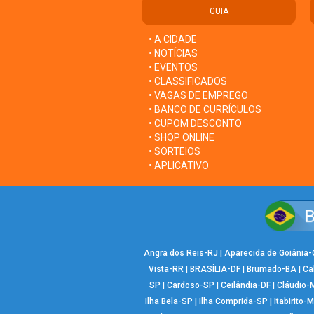
GUIA
• A CIDADE
• NOTÍCIAS
• EVENTOS
• CLASSIFICADOS
• VAGAS DE EMPREGO
• BANCO DE CURRÍCULOS
• CUPOM DESCONTO
• SHOP ONLINE
• SORTEIOS
• APLICATIVO
Angra dos Reis-RJ
|
Aparecida de Goiânia
Vista-RR
|
BRASÍLIA-DF
|
Brumado-BA
|
Ca
SP
|
Cardoso-SP
|
Ceilândia-DF
|
Cláudio-
Ilha Bela-SP
|
Ilha Comprida-SP
|
Itabirito-