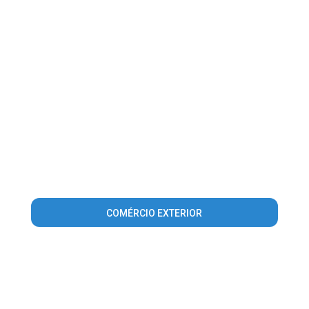
COMÉRCIO EXTERIOR
Warning
: Invalid argument supplied for foreach() in
/home/guiaclaudiomg/www/conteudo_lista_area_atuacao.php
on line
56