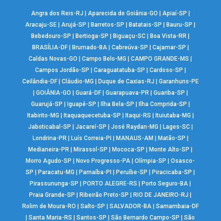
Angra dos Reis-RJ
|
Aparecida de Goiânia-GO
|
Apiaí-SP
|
Aracaju-SE
|
Arujá-SP
|
Barretos-SP
|
Batatais-SP
|
Bauru-SP
|
Bebedouro-SP
|
Bertioga-SP
|
Biguaçu-SC
|
Boa Vista-RR
|
BRASÍLIA-DF
|
Brumado-BA
|
Cabreúva-SP
|
Cajamar-SP
|
Caldas Novas-GO
|
Campo Belo-MG
|
CAMPO GRANDE-MS
|
Campos Jordão-SP
|
Caraguatatuba-SP
|
Cardoso-SP
|
Ceilândia-DF
|
Cláudio-MG
|
Duque de Caxias-RJ
|
Garanhuns-PE
|
GOIÂNIA-GO
|
Guará-DF
|
Guarapuava-PR
|
Guariba-SP
|
Guarujá-SP
|
Iguapé-SP
|
Ilha Bela-SP
|
Ilha Comprida-SP
|
Itabirito-MG
|
Itaquaquecetuba-SP
|
Itaqui-RS
|
Ituiutaba-MG
|
Jaboticabal-SP
|
Jacareí-SP
|
José Raydan-MG
|
Lages-SC
|
Londrina-PR
|
Luís Correia-PI
|
MANAUS-AM
|
Matão-SP
|
Medianeira-PR
|
Mirassol-SP
|
Mococa-SP
|
Monte Alto-SP
|
Morro Agudo-SP
|
Novo Progresso-PA
|
Olímpia-SP
|
Osasco-
SP
|
Paracatu-MG
|
Parnaíba-PI
|
Peruíbe-SP
|
Piracicaba-SP
|
Pirassununga-SP
|
PORTO ALEGRE-RS
|
Porto Seguro-BA
|
Praia Grande-SP
|
Ribeirão Preto-SP
|
RIO DE JANEIRO-RJ
|
Rolim de Moura-RO
|
Salto-SP
|
SALVADOR-BA
|
Samambaia-DF
|
Santa Maria-RS
|
Santos-SP
|
São Bernardo Campo-SP
|
São