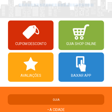
|
|
|
|
|
|
|
|
|
|
|
|
|
|
|
|
|
|
|
|
|
|
|
|
|
|
|
|
|
|
|
|
|
|
|
|
|
|
|
|
|
|
|
|
|
|
|
|
|
|
CUPOM DESCONTO
GUIA SHOP ONLINE
AVALIAÇÕES
BAIXAR APP
GUIA
• A CIDADE