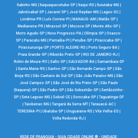
Itabirito-MG
|
Itaquaquecetuba-SP
|
Itaqui-RS
|
Ituiutaba-MG
|
Jaboticabal-SP
|
Jacareí-SP
|
José Raydan-MG
|
Lages-SC
|
Londrina-PR
|
Luís Correia-PI
|
MANAUS-AM
|
Matão-SP
|
Medianeira-PR
|
Mirassol-SP
|
Mococa-SP
|
Monte Alto-SP
|
Morro Agudo-SP
|
Novo Progresso-PA
|
Olímpia-SP
|
Osasco-
SP
|
Paracatu-MG
|
Parnaíba-PI
|
Peruíbe-SP
|
Piracicaba-SP
|
Pirassununga-SP
|
PORTO ALEGRE-RS
|
Porto Seguro-BA
|
Praia Grande-SP
|
Ribeirão Preto-SP
|
RIO DE JANEIRO-RJ
|
Rolim de Moura-RO
|
Salto-SP
|
SALVADOR-BA
|
Samambaia-DF
|
Santa Maria-RS
|
Santos-SP
|
São Bernardo Campo-SP
|
São
Borja-RS
|
São Caetano do Sul-SP
|
São João Paraíso-MG
|
São
José Campos-SP
|
São José do Rio Preto-SP
|
São Paulo
(Itaquera)-SP
|
São Pedro-SP
|
São Sebastião-SP
|
Sertãozinho-
SP
|
Sete Lagoas-MG
|
Sobral-CE
|
Sorocaba-SP
|
Taguatinga-DF
|
Taiobeiras-MG
|
Tangará da Serra-MT
|
Tarauacá-AC
|
TERESINA-PI
|
Ubatuba-SP
|
Uruguaiana-RS
|
Vila Velha-ES
|
Volta Redonda-RJ
|
REDE DE FRANQUIA - GUIA CIDADE ONLINE ® - UNIDADE: