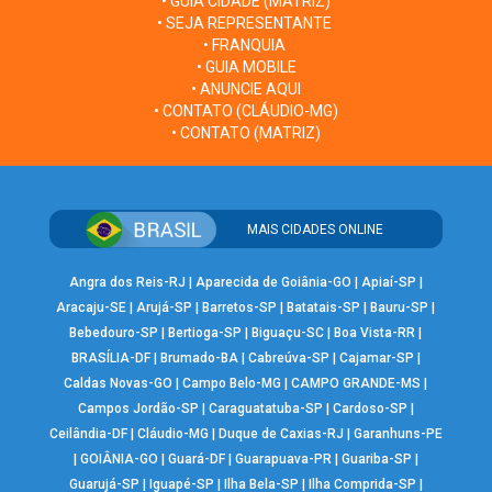
• GUIA CIDADE (MATRIZ)
• SEJA REPRESENTANTE
• FRANQUIA
• GUIA MOBILE
• ANUNCIE AQUI
• CONTATO (CLÁUDIO-MG)
• CONTATO (MATRIZ)
MAIS CIDADES ONLINE
Angra dos Reis-RJ
|
Aparecida de Goiânia-GO
|
Apiaí-SP
|
Aracaju-SE
|
Arujá-SP
|
Barretos-SP
|
Batatais-SP
|
Bauru-SP
|
Bebedouro-SP
|
Bertioga-SP
|
Biguaçu-SC
|
Boa Vista-RR
|
BRASÍLIA-DF
|
Brumado-BA
|
Cabreúva-SP
|
Cajamar-SP
|
Caldas Novas-GO
|
Campo Belo-MG
|
CAMPO GRANDE-MS
|
Campos Jordão-SP
|
Caraguatatuba-SP
|
Cardoso-SP
|
Ceilândia-DF
|
Cláudio-MG
|
Duque de Caxias-RJ
|
Garanhuns-PE
|
GOIÂNIA-GO
|
Guará-DF
|
Guarapuava-PR
|
Guariba-SP
|
Guarujá-SP
|
Iguapé-SP
|
Ilha Bela-SP
|
Ilha Comprida-SP
|