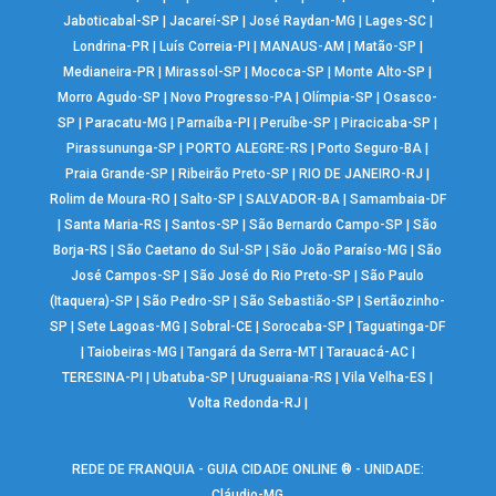
Jaboticabal-SP
|
Jacareí-SP
|
José Raydan-MG
|
Lages-SC
|
Londrina-PR
|
Luís Correia-PI
|
MANAUS-AM
|
Matão-SP
|
Medianeira-PR
|
Mirassol-SP
|
Mococa-SP
|
Monte Alto-SP
|
Morro Agudo-SP
|
Novo Progresso-PA
|
Olímpia-SP
|
Osasco-
SP
|
Paracatu-MG
|
Parnaíba-PI
|
Peruíbe-SP
|
Piracicaba-SP
|
Pirassununga-SP
|
PORTO ALEGRE-RS
|
Porto Seguro-BA
|
Praia Grande-SP
|
Ribeirão Preto-SP
|
RIO DE JANEIRO-RJ
|
Rolim de Moura-RO
|
Salto-SP
|
SALVADOR-BA
|
Samambaia-DF
|
Santa Maria-RS
|
Santos-SP
|
São Bernardo Campo-SP
|
São
Borja-RS
|
São Caetano do Sul-SP
|
São João Paraíso-MG
|
São
José Campos-SP
|
São José do Rio Preto-SP
|
São Paulo
(Itaquera)-SP
|
São Pedro-SP
|
São Sebastião-SP
|
Sertãozinho-
SP
|
Sete Lagoas-MG
|
Sobral-CE
|
Sorocaba-SP
|
Taguatinga-DF
|
Taiobeiras-MG
|
Tangará da Serra-MT
|
Tarauacá-AC
|
TERESINA-PI
|
Ubatuba-SP
|
Uruguaiana-RS
|
Vila Velha-ES
|
Volta Redonda-RJ
|
REDE DE FRANQUIA - GUIA CIDADE ONLINE ® - UNIDADE:
Cláudio-MG