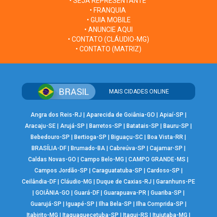
• SEJA REPRESENTANTE
• FRANQUIA
• GUIA MOBILE
• ANUNCIE AQUI
• CONTATO (CLÁUDIO-MG)
• CONTATO (MATRIZ)
MAIS CIDADES ONLINE
Angra dos Reis-RJ
|
Aparecida de Goiânia-GO
|
Apiaí-SP
|
Aracaju-SE
|
Arujá-SP
|
Barretos-SP
|
Batatais-SP
|
Bauru-SP
|
Bebedouro-SP
|
Bertioga-SP
|
Biguaçu-SC
|
Boa Vista-RR
|
BRASÍLIA-DF
|
Brumado-BA
|
Cabreúva-SP
|
Cajamar-SP
|
Caldas Novas-GO
|
Campo Belo-MG
|
CAMPO GRANDE-MS
|
Campos Jordão-SP
|
Caraguatatuba-SP
|
Cardoso-SP
|
Ceilândia-DF
|
Cláudio-MG
|
Duque de Caxias-RJ
|
Garanhuns-PE
|
GOIÂNIA-GO
|
Guará-DF
|
Guarapuava-PR
|
Guariba-SP
|
Guarujá-SP
|
Iguapé-SP
|
Ilha Bela-SP
|
Ilha Comprida-SP
|
Itabirito-MG
|
Itaquaquecetuba-SP
|
Itaqui-RS
|
Ituiutaba-MG
|