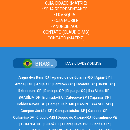
• GUIA CIDADE (MATRIZ)
• SEJA REPRESENTANTE
• FRANQUIA
• GUIA MOBILE
• ANUNCIE AQUI
• CONTATO (CLÁUDIO-MG)
• CONTATO (MATRIZ)
MAIS CIDADES ONLINE
Angra dos Reis-RJ
|
Aparecida de Goiânia-GO
|
Apiaí-SP
|
Aracaju-SE
|
Arujá-SP
|
Barretos-SP
|
Batatais-SP
|
Bauru-SP
|
Bebedouro-SP
|
Bertioga-SP
|
Biguaçu-SC
|
Boa Vista-RR
|
BRASÍLIA-DF
|
Brumado-BA
|
Cabreúva-SP
|
Cajamar-SP
|
Caldas Novas-GO
|
Campo Belo-MG
|
CAMPO GRANDE-MS
|
Campos Jordão-SP
|
Caraguatatuba-SP
|
Cardoso-SP
|
Ceilândia-DF
|
Cláudio-MG
|
Duque de Caxias-RJ
|
Garanhuns-PE
|
GOIÂNIA-GO
|
Guará-DF
|
Guarapuava-PR
|
Guariba-SP
|