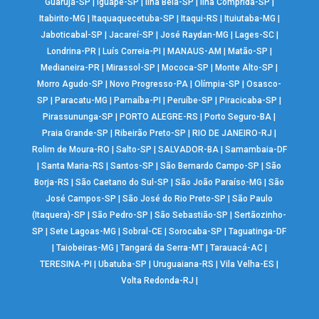
Guarujá-SP
|
Iguapé-SP
|
Ilha Bela-SP
|
Ilha Comprida-SP
|
Itabirito-MG
|
Itaquaquecetuba-SP
|
Itaqui-RS
|
Ituiutaba-MG
|
Jaboticabal-SP
|
Jacareí-SP
|
José Raydan-MG
|
Lages-SC
|
Londrina-PR
|
Luís Correia-PI
|
MANAUS-AM
|
Matão-SP
|
Medianeira-PR
|
Mirassol-SP
|
Mococa-SP
|
Monte Alto-SP
|
Morro Agudo-SP
|
Novo Progresso-PA
|
Olímpia-SP
|
Osasco-
SP
|
Paracatu-MG
|
Parnaíba-PI
|
Peruíbe-SP
|
Piracicaba-SP
|
Pirassununga-SP
|
PORTO ALEGRE-RS
|
Porto Seguro-BA
|
Praia Grande-SP
|
Ribeirão Preto-SP
|
RIO DE JANEIRO-RJ
|
Rolim de Moura-RO
|
Salto-SP
|
SALVADOR-BA
|
Samambaia-DF
|
Santa Maria-RS
|
Santos-SP
|
São Bernardo Campo-SP
|
São
Borja-RS
|
São Caetano do Sul-SP
|
São João Paraíso-MG
|
São
José Campos-SP
|
São José do Rio Preto-SP
|
São Paulo
(Itaquera)-SP
|
São Pedro-SP
|
São Sebastião-SP
|
Sertãozinho-
SP
|
Sete Lagoas-MG
|
Sobral-CE
|
Sorocaba-SP
|
Taguatinga-DF
|
Taiobeiras-MG
|
Tangará da Serra-MT
|
Tarauacá-AC
|
TERESINA-PI
|
Ubatuba-SP
|
Uruguaiana-RS
|
Vila Velha-ES
|
Volta Redonda-RJ
|