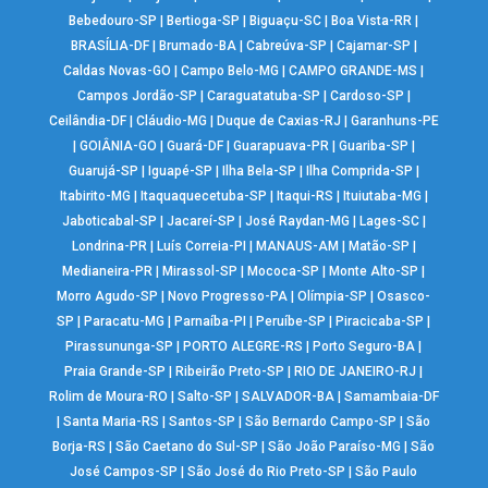
Bebedouro-SP
|
Bertioga-SP
|
Biguaçu-SC
|
Boa Vista-RR
|
BRASÍLIA-DF
|
Brumado-BA
|
Cabreúva-SP
|
Cajamar-SP
|
Caldas Novas-GO
|
Campo Belo-MG
|
CAMPO GRANDE-MS
|
Campos Jordão-SP
|
Caraguatatuba-SP
|
Cardoso-SP
|
Ceilândia-DF
|
Cláudio-MG
|
Duque de Caxias-RJ
|
Garanhuns-PE
|
GOIÂNIA-GO
|
Guará-DF
|
Guarapuava-PR
|
Guariba-SP
|
Guarujá-SP
|
Iguapé-SP
|
Ilha Bela-SP
|
Ilha Comprida-SP
|
Itabirito-MG
|
Itaquaquecetuba-SP
|
Itaqui-RS
|
Ituiutaba-MG
|
Jaboticabal-SP
|
Jacareí-SP
|
José Raydan-MG
|
Lages-SC
|
Londrina-PR
|
Luís Correia-PI
|
MANAUS-AM
|
Matão-SP
|
Medianeira-PR
|
Mirassol-SP
|
Mococa-SP
|
Monte Alto-SP
|
Morro Agudo-SP
|
Novo Progresso-PA
|
Olímpia-SP
|
Osasco-
SP
|
Paracatu-MG
|
Parnaíba-PI
|
Peruíbe-SP
|
Piracicaba-SP
|
Pirassununga-SP
|
PORTO ALEGRE-RS
|
Porto Seguro-BA
|
Praia Grande-SP
|
Ribeirão Preto-SP
|
RIO DE JANEIRO-RJ
|
Rolim de Moura-RO
|
Salto-SP
|
SALVADOR-BA
|
Samambaia-DF
|
Santa Maria-RS
|
Santos-SP
|
São Bernardo Campo-SP
|
São
Borja-RS
|
São Caetano do Sul-SP
|
São João Paraíso-MG
|
São
José Campos-SP
|
São José do Rio Preto-SP
|
São Paulo