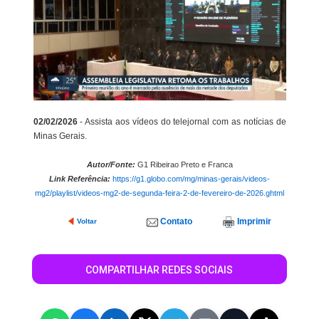
02/02/2026
- Assista aos vídeos do telejornal com as notícias de
Minas Gerais.
Autor/Fonte:
G1 Ribeirao Preto e Franca
Link Referência:
https://g1.globo.com/mg/minas-gerais/videos-
mg2/playlist/videos-mg2-de-segunda-feira-2-de-fevereiro-de-2026.ghtml
Contato
Imprimir
Voltar
COMPARTILHAR REDES SOCIAIS