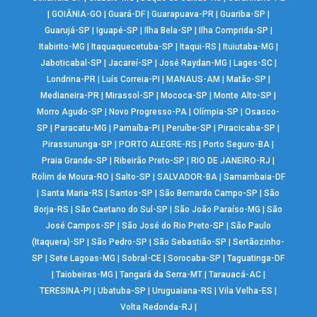
|
GOIÂNIA-GO
|
Guará-DF
|
Guarapuava-PR
|
Guariba-SP
|
Guarujá-SP
|
Iguapé-SP
|
Ilha Bela-SP
|
Ilha Comprida-SP
|
Itabirito-MG
|
Itaquaquecetuba-SP
|
Itaqui-RS
|
Ituiutaba-MG
|
Jaboticabal-SP
|
Jacareí-SP
|
José Raydan-MG
|
Lages-SC
|
Londrina-PR
|
Luís Correia-PI
|
MANAUS-AM
|
Matão-SP
|
Medianeira-PR
|
Mirassol-SP
|
Mococa-SP
|
Monte Alto-SP
|
Morro Agudo-SP
|
Novo Progresso-PA
|
Olímpia-SP
|
Osasco-
SP
|
Paracatu-MG
|
Parnaíba-PI
|
Peruíbe-SP
|
Piracicaba-SP
|
Pirassununga-SP
|
PORTO ALEGRE-RS
|
Porto Seguro-BA
|
Praia Grande-SP
|
Ribeirão Preto-SP
|
RIO DE JANEIRO-RJ
|
Rolim de Moura-RO
|
Salto-SP
|
SALVADOR-BA
|
Samambaia-DF
|
Santa Maria-RS
|
Santos-SP
|
São Bernardo Campo-SP
|
São
Borja-RS
|
São Caetano do Sul-SP
|
São João Paraíso-MG
|
São
José Campos-SP
|
São José do Rio Preto-SP
|
São Paulo
(Itaquera)-SP
|
São Pedro-SP
|
São Sebastião-SP
|
Sertãozinho-
SP
|
Sete Lagoas-MG
|
Sobral-CE
|
Sorocaba-SP
|
Taguatinga-DF
|
Taiobeiras-MG
|
Tangará da Serra-MT
|
Tarauacá-AC
|
TERESINA-PI
|
Ubatuba-SP
|
Uruguaiana-RS
|
Vila Velha-ES
|
Volta Redonda-RJ
|