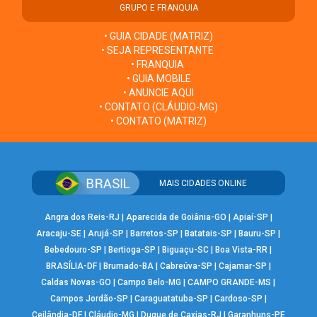
GRUPO E FRANQUIA
• GUIA CIDADE (MATRIZ)
• SEJA REPRESENTANTE
• FRANQUIA
• GUIA MOBILE
• ANUNCIE AQUI
• CONTATO (CLÁUDIO-MG)
• CONTATO (MATRIZ)
MAIS CIDADES ONLINE
Angra dos Reis-RJ
|
Aparecida de Goiânia-GO
|
Apiaí-SP
|
Aracaju-SE
|
Arujá-SP
|
Barretos-SP
|
Batatais-SP
|
Bauru-SP
|
Bebedouro-SP
|
Bertioga-SP
|
Biguaçu-SC
|
Boa Vista-RR
|
BRASÍLIA-DF
|
Brumado-BA
|
Cabreúva-SP
|
Cajamar-SP
|
Caldas Novas-GO
|
Campo Belo-MG
|
CAMPO GRANDE-MS
|
Campos Jordão-SP
|
Caraguatatuba-SP
|
Cardoso-SP
|
Ceilândia-DF
|
Cláudio-MG
|
Duque de Caxias-RJ
|
Garanhuns-PE