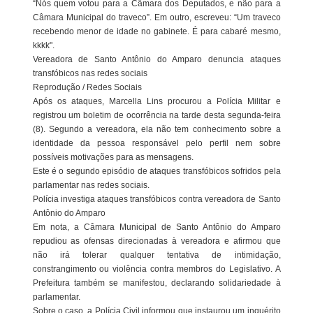
“Nós quem votou para a Câmara dos Deputados, e não para a
Câmara Municipal do traveco”. Em outro, escreveu: “Um traveco
recebendo menor de idade no gabinete. É para cabaré mesmo,
kkkk".
Vereadora de Santo Antônio do Amparo denuncia ataques
transfóbicos nas redes sociais
Reprodução / Redes Sociais
Após os ataques, Marcella Lins procurou a Polícia Militar e
registrou um boletim de ocorrência na tarde desta segunda-feira
(8). Segundo a vereadora, ela não tem conhecimento sobre a
identidade da pessoa responsável pelo perfil nem sobre
possíveis motivações para as mensagens.
Este é o segundo episódio de ataques transfóbicos sofridos pela
parlamentar nas redes sociais.
Polícia investiga ataques transfóbicos contra vereadora de Santo
Antônio do Amparo
Em nota, a Câmara Municipal de Santo Antônio do Amparo
repudiou as ofensas direcionadas à vereadora e afirmou que
não irá tolerar qualquer tentativa de intimidação,
constrangimento ou violência contra membros do Legislativo. A
Prefeitura também se manifestou, declarando solidariedade à
parlamentar.
Sobre o caso, a Polícia Civil informou que instaurou um inquérito