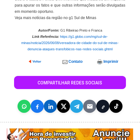
para apurar os fatos e que outras informações serão divulgadas
em momento oportuno.
Veja mais notícias da região no g1 Sul de Minas
Autor/Fonte:
G1 Ribeirao Preto e Franca
Link Referência:
https://g1.globo.com/mg/sul-de-
minas/noticia/2026/06/08/vereadora-de-cidade-do-sul-de-minas-
denuncia-ataques-transfobicos-nas-redes-sociais.ghtml
Contato
Imprimir
Voltar
COMPARTILHAR REDES SOCIAIS