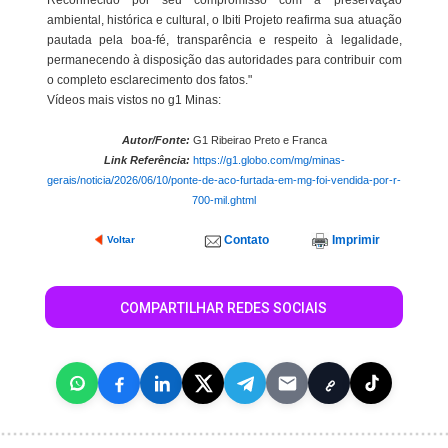
Reconhecido por seu compromisso com a preservação
ambiental, histórica e cultural, o Ibiti Projeto reafirma sua atuação
pautada pela boa-fé, transparência e respeito à legalidade,
permanecendo à disposição das autoridades para contribuir com
o completo esclarecimento dos fatos."
Vídeos mais vistos no g1 Minas:
Autor/Fonte:
G1 Ribeirao Preto e Franca
Link Referência:
https://g1.globo.com/mg/minas-
gerais/noticia/2026/06/10/ponte-de-aco-furtada-em-mg-foi-vendida-por-r-
700-mil.ghtml
Contato
Imprimir
Voltar
COMPARTILHAR REDES SOCIAIS