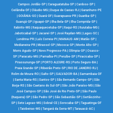
Campos Jordão-SP
|
Caraguatatuba-SP
|
Cardoso-SP
|
Ceilândia-DF
|
Cláudio-MG
|
Duque de Caxias-RJ
|
Garanhuns-PE
|
GOIÂNIA-GO
|
Guará-DF
|
Guarapuava-PR
|
Guariba-SP
|
Guarujá-SP
|
Iguapé-SP
|
Ilha Bela-SP
|
Ilha Comprida-SP
|
Itabirito-MG
|
Itaquaquecetuba-SP
|
Itaqui-RS
|
Ituiutaba-MG
|
Jaboticabal-SP
|
Jacareí-SP
|
José Raydan-MG
|
Lages-SC
|
Londrina-PR
|
Luís Correia-PI
|
MANAUS-AM
|
Matão-SP
|
Medianeira-PR
|
Mirassol-SP
|
Mococa-SP
|
Monte Alto-SP
|
Morro Agudo-SP
|
Novo Progresso-PA
|
Olímpia-SP
|
Osasco-
SP
|
Paracatu-MG
|
Parnaíba-PI
|
Peruíbe-SP
|
Piracicaba-SP
|
Pirassununga-SP
|
PORTO ALEGRE-RS
|
Porto Seguro-BA
|
Praia Grande-SP
|
Ribeirão Preto-SP
|
RIO DE JANEIRO-RJ
|
Rolim de Moura-RO
|
Salto-SP
|
SALVADOR-BA
|
Samambaia-DF
|
Santa Maria-RS
|
Santos-SP
|
São Bernardo Campo-SP
|
São
Borja-RS
|
São Caetano do Sul-SP
|
São João Paraíso-MG
|
São
José Campos-SP
|
São José do Rio Preto-SP
|
São Paulo
(Itaquera)-SP
|
São Pedro-SP
|
São Sebastião-SP
|
Sertãozinho-
SP
|
Sete Lagoas-MG
|
Sobral-CE
|
Sorocaba-SP
|
Taguatinga-DF
|
Taiobeiras-MG
|
Tangará da Serra-MT
|
Tarauacá-AC
|