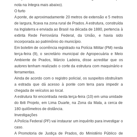
nota na íntegra mais abaixo).
O furto
A ponte, de aproximadamente 20 metros de extensão e 5 metros
de largura, ficava na zona rural de Prados. A estrutura, construída
na Inglaterra e enviada ao Brasil na década de 1880, pertencia à
extinta Rede Ferroviária Federal, da União, e havia sido
incorporada ao patrimônio do município.
Em boletim de ocorrência registrado na Polícia Militar (PM) nesta
terça-feira (9), o secretário municipal de Agropecuária e Meio
Ambiente de Prados, Márcio Ladeira, disse acreditar que os
autores tenham realizado o corte da estrutura com maquinário e
ferramentas.
Ainda de acordo com o registro policial, os suspeitos obstruíram
a estrada que dá acesso à ponte com terra para impedir a
chegada de veículos ao local.
A estrutura foi encontrada nesta terça-feira (10) em uma unidade
do Ibiti Projeto, em Lima Duarte, na Zona da Mata, a cerca de
180 quilômetros de distância.
Investigações
A Polícia Federal (PF) vai instaurar um inquérito para investigar o
caso.
A Promotoria de Justiça de Prados, do Ministério Público de