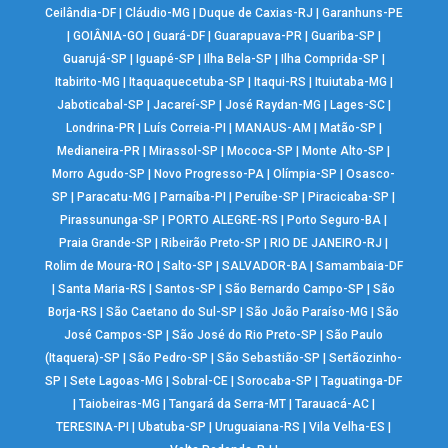
Ceilândia-DF
|
Cláudio-MG
|
Duque de Caxias-RJ
|
Garanhuns-PE
|
GOIÂNIA-GO
|
Guará-DF
|
Guarapuava-PR
|
Guariba-SP
|
Guarujá-SP
|
Iguapé-SP
|
Ilha Bela-SP
|
Ilha Comprida-SP
|
Itabirito-MG
|
Itaquaquecetuba-SP
|
Itaqui-RS
|
Ituiutaba-MG
|
Jaboticabal-SP
|
Jacareí-SP
|
José Raydan-MG
|
Lages-SC
|
Londrina-PR
|
Luís Correia-PI
|
MANAUS-AM
|
Matão-SP
|
Medianeira-PR
|
Mirassol-SP
|
Mococa-SP
|
Monte Alto-SP
|
Morro Agudo-SP
|
Novo Progresso-PA
|
Olímpia-SP
|
Osasco-
SP
|
Paracatu-MG
|
Parnaíba-PI
|
Peruíbe-SP
|
Piracicaba-SP
|
Pirassununga-SP
|
PORTO ALEGRE-RS
|
Porto Seguro-BA
|
Praia Grande-SP
|
Ribeirão Preto-SP
|
RIO DE JANEIRO-RJ
|
Rolim de Moura-RO
|
Salto-SP
|
SALVADOR-BA
|
Samambaia-DF
|
Santa Maria-RS
|
Santos-SP
|
São Bernardo Campo-SP
|
São
Borja-RS
|
São Caetano do Sul-SP
|
São João Paraíso-MG
|
São
José Campos-SP
|
São José do Rio Preto-SP
|
São Paulo
(Itaquera)-SP
|
São Pedro-SP
|
São Sebastião-SP
|
Sertãozinho-
SP
|
Sete Lagoas-MG
|
Sobral-CE
|
Sorocaba-SP
|
Taguatinga-DF
|
Taiobeiras-MG
|
Tangará da Serra-MT
|
Tarauacá-AC
|
TERESINA-PI
|
Ubatuba-SP
|
Uruguaiana-RS
|
Vila Velha-ES
|