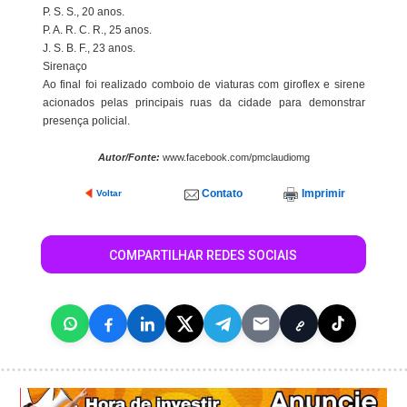
P. S. S., 20 anos.
P. A. R. C. R., 25 anos.
J. S. B. F., 23 anos.
Sirenaço
Ao final foi realizado comboio de viaturas com giroflex e sirene
acionados pelas principais ruas da cidade para demonstrar
presença policial.
Autor/Fonte:
www.facebook.com/pmclaudiomg
Contato
Imprimir
Voltar
COMPARTILHAR REDES SOCIAIS