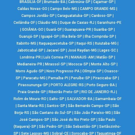
BRASÍLIA-DF
|
Brumado-BA
|
Cabreúva-SP
|
Cajamar-SP
|
Caldas Novas-GO
|
Campo Belo-MG
|
CAMPO GRANDE-MS
|
Campos Jordão-SP
|
Caraguatatuba-SP
|
Cardoso-SP
|
Ceilândia-DF
|
Cláudio-MG
|
Duque de Caxias-RJ
|
Garanhuns-PE
|
GOIÂNIA-GO
|
Guará-DF
|
Guarapuava-PR
|
Guariba-SP
|
Guarujá-SP
|
Iguapé-SP
|
Ilha Bela-SP
|
Ilha Comprida-SP
|
Itabirito-MG
|
Itaquaquecetuba-SP
|
Itaqui-RS
|
Ituiutaba-MG
|
Jaboticabal-SP
|
Jacareí-SP
|
José Raydan-MG
|
Lages-SC
|
Londrina-PR
|
Luís Correia-PI
|
MANAUS-AM
|
Matão-SP
|
Medianeira-PR
|
Mirassol-SP
|
Mococa-SP
|
Monte Alto-SP
|
Morro Agudo-SP
|
Novo Progresso-PA
|
Olímpia-SP
|
Osasco-
SP
|
Paracatu-MG
|
Parnaíba-PI
|
Peruíbe-SP
|
Piracicaba-SP
|
Pirassununga-SP
|
PORTO ALEGRE-RS
|
Porto Seguro-BA
|
Praia Grande-SP
|
Ribeirão Preto-SP
|
RIO DE JANEIRO-RJ
|
Rolim de Moura-RO
|
Salto-SP
|
SALVADOR-BA
|
Samambaia-DF
|
Santa Maria-RS
|
Santos-SP
|
São Bernardo Campo-SP
|
São
Borja-RS
|
São Caetano do Sul-SP
|
São João Paraíso-MG
|
São
José Campos-SP
|
São José do Rio Preto-SP
|
São Paulo
(Itaquera)-SP
|
São Pedro-SP
|
São Sebastião-SP
|
Sertãozinho-
SP
|
Sete Lagoas-MG
|
Sobral-CE
|
Sorocaba-SP
|
Taguatinga-DF