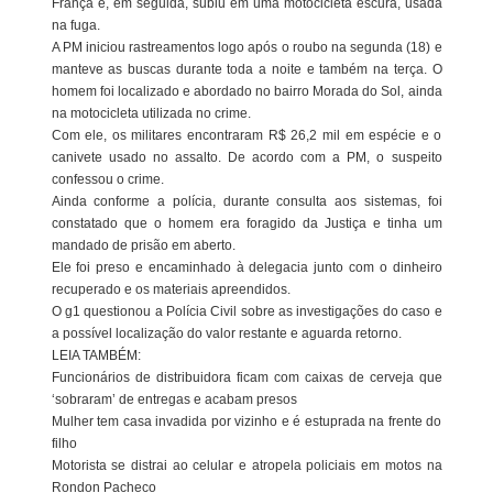
França e, em seguida, subiu em uma motocicleta escura, usada
na fuga.
A PM iniciou rastreamentos logo após o roubo na segunda (18) e
manteve as buscas durante toda a noite e também na terça. O
homem foi localizado e abordado no bairro Morada do Sol, ainda
na motocicleta utilizada no crime.
Com ele, os militares encontraram R$ 26,2 mil em espécie e o
canivete usado no assalto. De acordo com a PM, o suspeito
confessou o crime.
Ainda conforme a polícia, durante consulta aos sistemas, foi
constatado que o homem era foragido da Justiça e tinha um
mandado de prisão em aberto.
Ele foi preso e encaminhado à delegacia junto com o dinheiro
recuperado e os materiais apreendidos.
O g1 questionou a Polícia Civil sobre as investigações do caso e
a possível localização do valor restante e aguarda retorno.
LEIA TAMBÉM:
Funcionários de distribuidora ficam com caixas de cerveja que
‘sobraram’ de entregas e acabam presos
Mulher tem casa invadida por vizinho e é estuprada na frente do
filho
Motorista se distrai ao celular e atropela policiais em motos na
Rondon Pacheco