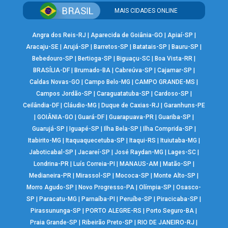
MAIS CIDADES ONLINE
Angra dos Reis-RJ
|
Aparecida de Goiânia-GO
|
Apiaí-SP
|
Aracaju-SE
|
Arujá-SP
|
Barretos-SP
|
Batatais-SP
|
Bauru-SP
|
Bebedouro-SP
|
Bertioga-SP
|
Biguaçu-SC
|
Boa Vista-RR
|
BRASÍLIA-DF
|
Brumado-BA
|
Cabreúva-SP
|
Cajamar-SP
|
Caldas Novas-GO
|
Campo Belo-MG
|
CAMPO GRANDE-MS
|
Campos Jordão-SP
|
Caraguatatuba-SP
|
Cardoso-SP
|
Ceilândia-DF
|
Cláudio-MG
|
Duque de Caxias-RJ
|
Garanhuns-PE
|
GOIÂNIA-GO
|
Guará-DF
|
Guarapuava-PR
|
Guariba-SP
|
Guarujá-SP
|
Iguapé-SP
|
Ilha Bela-SP
|
Ilha Comprida-SP
|
Itabirito-MG
|
Itaquaquecetuba-SP
|
Itaqui-RS
|
Ituiutaba-MG
|
Jaboticabal-SP
|
Jacareí-SP
|
José Raydan-MG
|
Lages-SC
|
Londrina-PR
|
Luís Correia-PI
|
MANAUS-AM
|
Matão-SP
|
Medianeira-PR
|
Mirassol-SP
|
Mococa-SP
|
Monte Alto-SP
|
Morro Agudo-SP
|
Novo Progresso-PA
|
Olímpia-SP
|
Osasco-
SP
|
Paracatu-MG
|
Parnaíba-PI
|
Peruíbe-SP
|
Piracicaba-SP
|
Pirassununga-SP
|
PORTO ALEGRE-RS
|
Porto Seguro-BA
|
Praia Grande-SP
|
Ribeirão Preto-SP
|
RIO DE JANEIRO-RJ
|