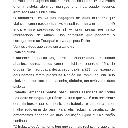
do veículo, os agentes encontraram mochilas com 16 revólveres
e uma pistola, além de munição e um carregador reserva,
enrolados em plástico filme.
O armamento estava nas bagagens de duas mulheres que
viajavam como passageiras. As suspeitas — uma mineira, de 49
anos, e uma paraguaia, de 21 — foram presas por tráfico
internacional de armas. Elas admitiram que pegaram o
carregamento no Paraguai e levariam para Betim.
Veja os vídeos que estão em alta no g1
Rota do crime
Conforme especialistas, armas clandestinas costumam
abastecer outros delitos, como homicídios, roubos e tráfico de
drogas. Na madrugada desta segunda-feira (23), por exemplo,
dois homens foram presos na Região da Pampulha, em Belo
Horizonte, com cocaína, maconha, dinheiro, um revólver e duas
pistolas.
Roberta Fernandes Santos, pesquisadora associada ao Fórum
Brasileiro de Segurança Pública, afirma que MG é rota recorrente
dos criminosos por sua posição estratégica e por ter a maior
malha rodoviária do país. Para ela, reduzir a circulação de
armamentos depende de uma legislação rígida e fiscalização
contínua.
"O Estatuto do Armamento tem que ser mais restrito. Porque uma