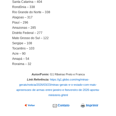
Santa Catarina – 404
Rondônia – 338
Rio Grande do Norte – 338
Alagoas – 317
Piauí – 296
Amazonas – 285
Distrito Federal – 277
Mato Grosso do Sul – 122
Sergipe – 108
Tocantins – 103
Acre – 90
Amapá – 54
Roraima – 32
Autor/Fonte:
G1 Ribeirao Preto e Franca
Link Referência:
https://g1.globo.com/mg/minas-
gerais/noticia/2026/03/23/minas-gerais-e-o-estado-com-mais-
apreensoes-de-armas-entre-janeiro-e-feevereiro-de-2026-aponta-
ministerio.ghtml
Contato
Imprimir
Voltar