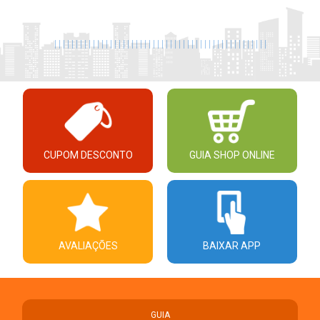
|
|
|
|
|
|
|
|
|
|
|
|
|
|
|
|
|
|
|
|
|
|
|
|
|
|
|
|
|
|
|
|
|
|
|
|
|
|
|
|
|
|
|
|
|
|
|
|
|
|
CUPOM DESCONTO
GUIA SHOP ONLINE
AVALIAÇÕES
BAIXAR APP
GUIA