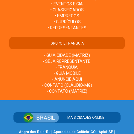
• EVENTOS E CIA
• CLASSIFICADOS
• EMPREGOS
• CURRÍCULOS
• REPRESENTANTES
GRUPO E FRANQUIA
• GUIA CIDADE (MATRIZ)
• SEJA REPRESENTANTE
• FRANQUIA
• GUIA MOBILE
• ANUNCIE AQUI
• CONTATO (CLÁUDIO-MG)
• CONTATO (MATRIZ)
MAIS CIDADES ONLINE
Angra dos Reis-RJ
|
Aparecida de Goiânia-GO
|
Apiaí-SP
|