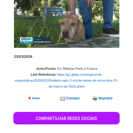
25/03/2026
-
Autor/Fonte:
G1 Ribeirao Preto e Franca
Link Referência:
https://g1.globo.com/mg/sul-de-
minas/edicao/2026/03/25/videos-eptv-2-sul-de-minas-de-terca-feira-25-
de-marco-de-2026.ghtml
Contato
Imprimir
Voltar
COMPARTILHAR REDES SOCIAIS