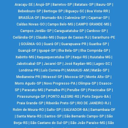
Aracaju-SE
|
Arujá-SP
|
Barretos-SP
|
Batatais-SP
|
Bauru-SP
|
Bebedouro-SP
|
Bertioga-SP
|
Biguaçu-SC
|
Boa Vista-RR
|
BRASÍLIA-DF
|
Brumado-BA
|
Cabreúva-SP
|
Cajamar-SP
|
Caldas Novas-GO
|
Campo Belo-MG
|
CAMPO GRANDE-MS
|
Campos Jordão-SP
|
Caraguatatuba-SP
|
Cardoso-SP
|
Ceilândia-DF
|
Cláudio-MG
|
Duque de Caxias-RJ
|
Garanhuns-PE
|
GOIÂNIA-GO
|
Guará-DF
|
Guarapuava-PR
|
Guariba-SP
|
Guarujá-SP
|
Iguapé-SP
|
Ilha Bela-SP
|
Ilha Comprida-SP
|
Itabirito-MG
|
Itaquaquecetuba-SP
|
Itaqui-RS
|
Ituiutaba-MG
|
Jaboticabal-SP
|
Jacareí-SP
|
José Raydan-MG
|
Lages-SC
|
Londrina-PR
|
Luís Correia-PI
|
MANAUS-AM
|
Matão-SP
|
Medianeira-PR
|
Mirassol-SP
|
Mococa-SP
|
Monte Alto-SP
|
Morro Agudo-SP
|
Novo Progresso-PA
|
Olímpia-SP
|
Osasco-
SP
|
Paracatu-MG
|
Parnaíba-PI
|
Peruíbe-SP
|
Piracicaba-SP
|
Pirassununga-SP
|
PORTO ALEGRE-RS
|
Porto Seguro-BA
|
Praia Grande-SP
|
Ribeirão Preto-SP
|
RIO DE JANEIRO-RJ
|
Rolim de Moura-RO
|
Salto-SP
|
SALVADOR-BA
|
Samambaia-DF
|
Santa Maria-RS
|
Santos-SP
|
São Bernardo Campo-SP
|
São
Borja-RS
|
São Caetano do Sul-SP
|
São João Paraíso-MG
|
São