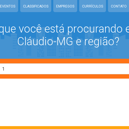
EVENTOS
CLASSIFICADOS
EMPREGOS
CURRÍCULOS
CONTATO
que você está procurando
Cláudio-MG e região?