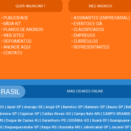
QUER ANUNCIAR ?
MEU ANÚNCIO
• PUBLICIDADE
• ASSINANTES (EMPRESARIAL)
• MÍDIA KIT
• EVENTOS E CIA
• PLANOS DE ANÚNCIO
• CLASSIFICADOS
• WEB SITES
• EMPREGOS
• DEPOIMENTOS
• CURRÍCULOS
• ANUNCIE AQUI
• REPRESENTANTES
• CONTATO
MAIS CIDADES ONLINE
-GO
|
Apiaí-SP
|
Aracaju-SE
|
Arujá-SP
|
Barretos-SP
|
Batatais-SP
|
Bauru-SP
|
Be
breúva-SP
|
Cajamar-SP
|
Caldas Novas-GO
|
Campo Belo-MG
|
CAMPO GRANDE
MG
|
Duque de Caxias-RJ
|
Garanhuns-PE
|
GOIÂNIA-GO
|
Guará-DF
|
Guarapuava
MG
|
Itaquaquecetuba-SP
|
Itaqui-RS
|
Ituiutaba-MG
|
Jaboticabal-SP
|
Jacareí-SP