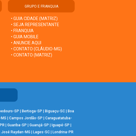
GRUPO E FRANQUIA
• GUIA CIDADE (MATRIZ)
• SEJA REPRESENTANTE
• FRANQUIA
• GUIA MOBILE
• ANUNCIE AQUI
• CONTATO (CLÁUDIO-MG)
• CONTATO (MATRIZ)
bedouro-SP
|
Bertioga-SP
|
Biguaçu-SC
|
Boa
-MS
|
Campos Jordão-SP
|
Caraguatatuba-
-PR
|
Guariba-SP
|
Guarujá-SP
|
Iguapé-SP
|
|
José Raydan-MG
|
Lages-SC
|
Londrina-PR