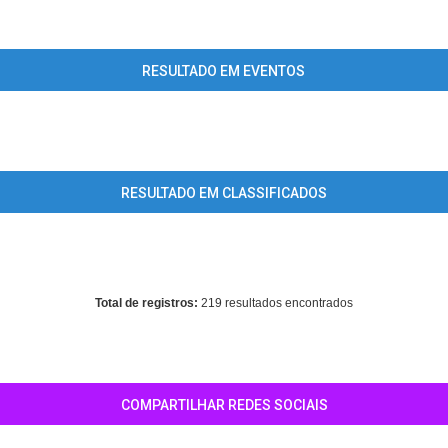
ing
: mysql_fetch_array() expects parameter 1 to be resource, array giv
home/guiaclaudiomg/www/conteudo_resultado_busca.php
on line
3
RESULTADO EM EVENTOS
ing
: mysql_fetch_array() expects parameter 1 to be resource, array giv
home/guiaclaudiomg/www/conteudo_resultado_busca.php
on line
4
RESULTADO EM CLASSIFICADOS
ing
: mysql_fetch_array() expects parameter 1 to be resource, array giv
home/guiaclaudiomg/www/conteudo_resultado_busca.php
on line
4
Total de registros:
219 resultados encontrados
COMPARTILHAR REDES SOCIAIS