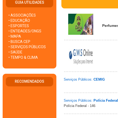
GUIA UTILIDADES
• ASSOCIAÇÕES
• EDUCAÇÃO
Perfumes
• ESPORTES
• ENTIDADES/ONGS
• MAPA
• BUSCA CEP
• SERVIÇOS PÚBLICOS
• SAÚDE
• TEMPO & CLIMA
Serviços Públicos:
CEMIG
RECOMENDADOS
Serviços Públicos:
Polícia Federal
Polícia Federal - 146