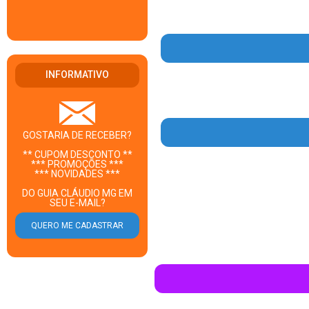
Warn
/
INFORMATIVO
Warn
/
GOSTARIA DE RECEBER?
** CUPOM DESCONTO **
*** PROMOÇÕES ***
*** NOVIDADES ***
Warn
DO GUIA CLÁUDIO MG EM
/
SEU E-MAIL?