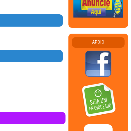
en in
44
en in
APOIO
07
en in
96