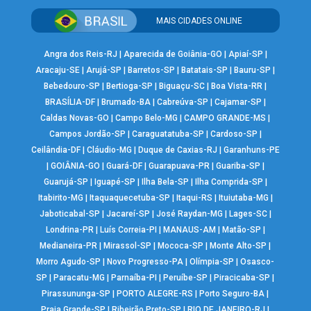
MAIS CIDADES ONLINE
Angra dos Reis-RJ
|
Aparecida de Goiânia-GO
|
Apiaí-SP
|
Aracaju-SE
|
Arujá-SP
|
Barretos-SP
|
Batatais-SP
|
Bauru-SP
|
Bebedouro-SP
|
Bertioga-SP
|
Biguaçu-SC
|
Boa Vista-RR
|
BRASÍLIA-DF
|
Brumado-BA
|
Cabreúva-SP
|
Cajamar-SP
|
Caldas Novas-GO
|
Campo Belo-MG
|
CAMPO GRANDE-MS
|
Campos Jordão-SP
|
Caraguatatuba-SP
|
Cardoso-SP
|
Ceilândia-DF
|
Cláudio-MG
|
Duque de Caxias-RJ
|
Garanhuns-PE
|
GOIÂNIA-GO
|
Guará-DF
|
Guarapuava-PR
|
Guariba-SP
|
Guarujá-SP
|
Iguapé-SP
|
Ilha Bela-SP
|
Ilha Comprida-SP
|
Itabirito-MG
|
Itaquaquecetuba-SP
|
Itaqui-RS
|
Ituiutaba-MG
|
Jaboticabal-SP
|
Jacareí-SP
|
José Raydan-MG
|
Lages-SC
|
Londrina-PR
|
Luís Correia-PI
|
MANAUS-AM
|
Matão-SP
|
Medianeira-PR
|
Mirassol-SP
|
Mococa-SP
|
Monte Alto-SP
|
Morro Agudo-SP
|
Novo Progresso-PA
|
Olímpia-SP
|
Osasco-
SP
|
Paracatu-MG
|
Parnaíba-PI
|
Peruíbe-SP
|
Piracicaba-SP
|
Pirassununga-SP
|
PORTO ALEGRE-RS
|
Porto Seguro-BA
|
Praia Grande-SP
|
Ribeirão Preto-SP
|
RIO DE JANEIRO-RJ
|