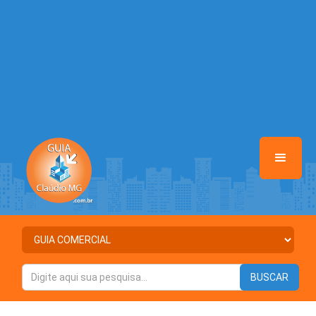
/home/guiaclaudiomg/www/class-mb/Seguranca.Class.php
on line
37
Warning
: Illegal string offset 'ATIVO' in
/home/guiaclaudiomg/www/class-mb/Seguranca.Class.php
on line
37